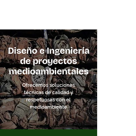
GREENPACT
Design & Engineering S.L.
Diseño e Ingeniería
de proyectos
medioambientales
Ofrecemos soluciones
técnicas de calidad y
respetuosas con el
medioambiente