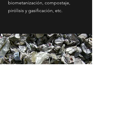
biometanización, compostaje,
pirólisis y gasificación, etc.